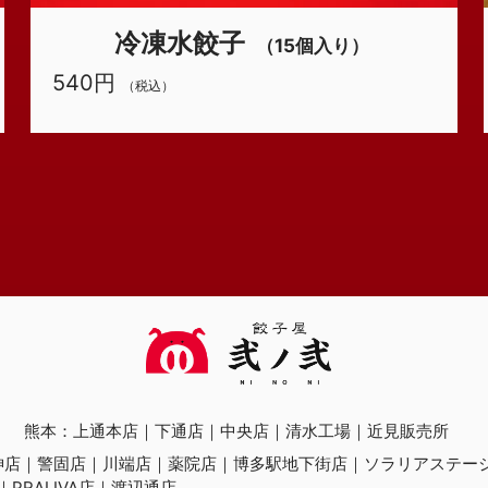
冷凍水餃子
（15個入り）
540円
（税込）
熊本：
上通本店
下通店
中央店
清水工場
近見販売所
神店
警固店
川端店
薬院店
博多駅地下街店
ソラリアステー
PRALIVA店
渡辺通店