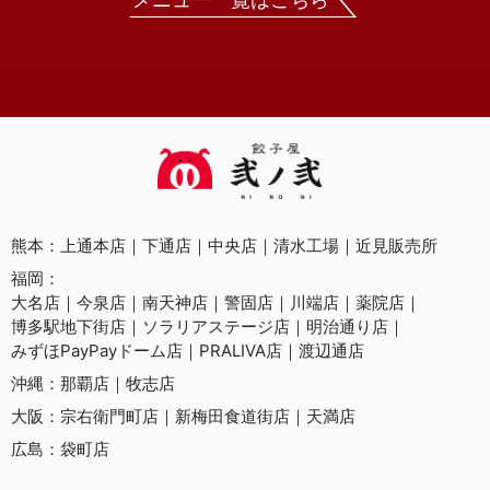
熊本：
上通本店
下通店
中央店
清水工場
近見販売所
福岡：
大名店
今泉店
南天神店
警固店
川端店
薬院店
博多駅地下街店
ソラリアステージ店
明治通り店
みずほPayPayドーム店
PRALIVA店
渡辺通店
沖縄：
那覇店
牧志店
大阪：
宗右衛門町店
新梅田食道街店
天満店
広島：
袋町店